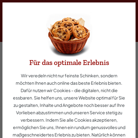
inhalt springen
Für das optimale Erlebnis
Holsteiner Schinken
Wir veredeln nicht nur feinste Schinken, sondern
möchten Ihnen auch online das beste Erlebnis bieten.
Dafür nutzen wir Cookies – die digitalen, nicht die
Entdecken Sie unsere traditionsreichen,
essbaren. Sie helfen uns, unsere Website optimal für Sie
handgefertigten Schinken aus besten Zutaten
zu gestalten, Inhalte und Angebote noch besser auf Ihre
der Region. Mit Liebe geräuchert und perfekt
Vorlieben abzustimmen und unseren Service stetig zu
gereift, bieten wir Ihnen ein einzigartiges
verbessern. Indem Sie alle Cookies akzeptieren,
Geschmackserlebnis aus dem Herzen Holsteins.
ermöglichen Sie uns, Ihnen ein rundum genussvolles und
maßgeschneidertes Erlebnis zu bieten. Natürlich können