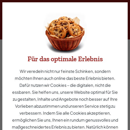
inhalt springen
Für das optimale Erlebnis
Sauerfleisch
Wir veredeln nicht nur feinste Schinken, sondern
möchten Ihnen auch online das beste Erlebnis bieten.
Dafür nutzen wir Cookies – die digitalen, nicht die
Nach traditionellem Rezept zubereitet, vereint
essbaren. Sie helfen uns, unsere Website optimal für Sie
unser Sauerfleisch zartes Fleisch mit einer fein
zu gestalten, Inhalte und Angebote noch besser auf Ihre
abgestimmten würzig-sauren Note. Perfekt für
Vorlieben abzustimmen und unseren Service stetig zu
eine herzhafte Mahlzeit – genießen Sie Qualität
verbessern. Indem Sie alle Cookies akzeptieren,
und echten Geschmack!
ermöglichen Sie uns, Ihnen ein rundum genussvolles und
maßgeschneidertes Erlebnis zu bieten. Natürlich können