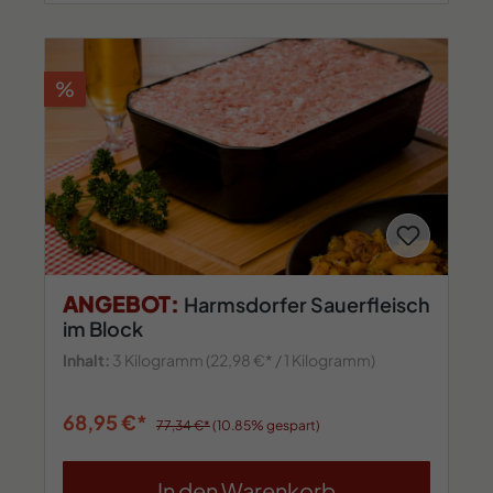
%
ANGEBOT:
Harmsdorfer Sauerfleisch
im Block
Inhalt:
3 Kilogramm
(22,98 €* / 1 Kilogramm)
68,95 €*
77,34 €*
(10.85% gespart)
In den Warenkorb