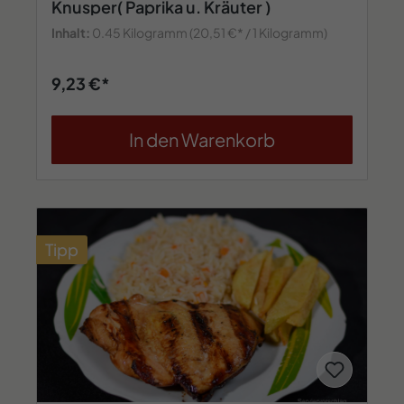
Knusper( Paprika u. Kräuter )
Inhalt:
0.45 Kilogramm
(20,51 €* / 1 Kilogramm)
9,23 €*
In den Warenkorb
Tipp