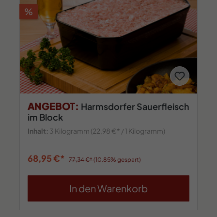
%
ANGEBOT:
Harmsdorfer Sauerfleisch
im Block
Inhalt:
3 Kilogramm
(22,98 €* / 1 Kilogramm)
68,95 €*
77,34 €*
(10.85% gespart)
In den Warenkorb