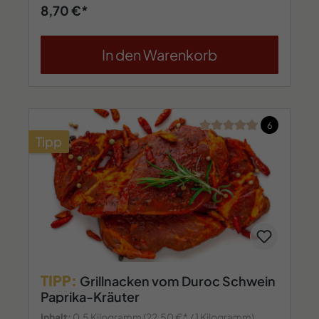
8,70 €*
In den Warenkorb
Durchschnittliche Bew
6
Tipp
TIPP:
Grillnacken vom Duroc Schwein
Paprika-Kräuter
Inhalt:
0.5 Kilogramm
(22,50 €* / 1 Kilogramm)