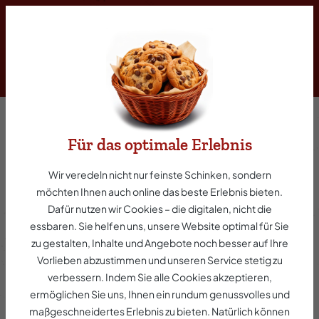
inhalt springen
Für das optimale Erlebnis
Braten & Kochen
Wir veredeln nicht nur feinste Schinken, sondern
möchten Ihnen auch online das beste Erlebnis bieten.
Dafür nutzen wir Cookies – die digitalen, nicht die
Fleisch- und Wurstwaren zum
essbaren. Sie helfen uns, unsere Website optimal für Sie
Braten und Kochen
zu gestalten, Inhalte und Angebote noch besser auf Ihre
Vorlieben abzustimmen und unseren Service stetig zu
Hausgemachter Genuss für jede Küche:
verbessern. Indem Sie alle Cookies akzeptieren,
Herzhaften Braten und würzigem Kassler bis hin
ermöglichen Sie uns, Ihnen ein rundum genussvolles und
zu deftigen Spezialitäten wie Sauerfleisch und
maßgeschneidertes Erlebnis zu bieten. Natürlich können