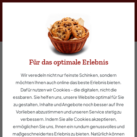
inhalt springen
Pizza-Fleischkäse im Stück
Für das optimale Erlebnis
Wir veredeln nicht nur feinste Schinken, sondern
möchten Ihnen auch online das beste Erlebnis bieten.
Dafür nutzen wir Cookies – die digitalen, nicht die
essbaren. Sie helfen uns, unsere Website optimal für Sie
zu gestalten, Inhalte und Angebote noch besser auf Ihre
Vorlieben abzustimmen und unseren Service stetig zu
verbessern. Indem Sie alle Cookies akzeptieren,
ermöglichen Sie uns, Ihnen ein rundum genussvolles und
3,80 €*
maßgeschneidertes Erlebnis zu bieten. Natürlich können