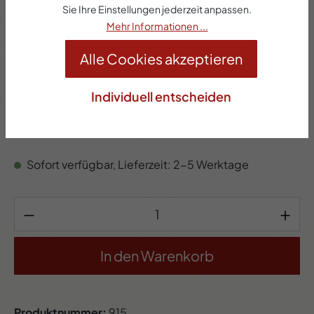
Sie Ihre Einstellungen jederzeit anpassen.
Mehr Informationen ...
Alle Cookies akzeptieren
12,24 €*
Individuell entscheiden
Inhalt:
0.48 Kilogramm
(25,50 €* / 1 Kilogramm)
Preise inkl. MwSt. zzgl. Versandkosten
Sofort verfügbar, Lieferzeit: 2-5 Werktage
Produkt Anzahl: Gib den gewünschten Wert 
In den Warenkorb
Produktnummer:
915