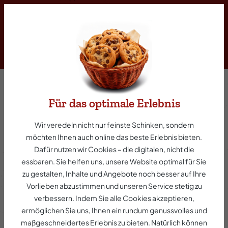
inhalt springen
Grillnacken vom Duroc Schwein
Gyros Art
Für das optimale Erlebnis
Wir veredeln nicht nur feinste Schinken, sondern
möchten Ihnen auch online das beste Erlebnis bieten.
Dafür nutzen wir Cookies – die digitalen, nicht die
essbaren. Sie helfen uns, unsere Website optimal für Sie
zu gestalten, Inhalte und Angebote noch besser auf Ihre
Vorlieben abzustimmen und unseren Service stetig zu
verbessern. Indem Sie alle Cookies akzeptieren,
ermöglichen Sie uns, Ihnen ein rundum genussvolles und
maßgeschneidertes Erlebnis zu bieten. Natürlich können