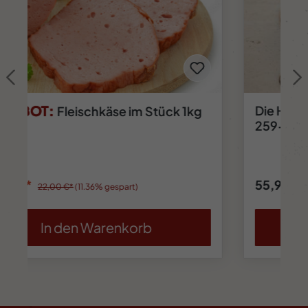
TIPP:
Schlemmertüte
24,35 €*
In den Warenkorb