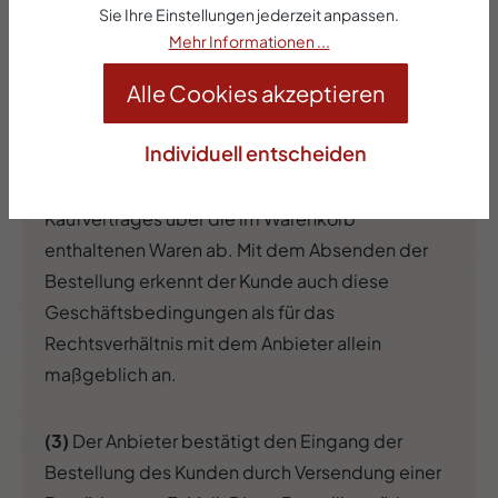
Sie Ihre Einstellungen jederzeit anpassen.
wird hierdurch lediglich aufgefordert, durch eine
Mehr Informationen ...
Bestellung ein Angebot abzugeben.
Alle Cookies akzeptieren
(2)
Durch das Absenden der Bestellung im
Individuell entscheiden
Internet-Shop gibt der Kunde ein verbindliches
Angebot gerichtet auf den Abschluss eines
Kaufvertrages über die im Warenkorb
enthaltenen Waren ab. Mit dem Absenden der
Bestellung erkennt der Kunde auch diese
Geschäftsbedingungen als für das
Rechtsverhältnis mit dem Anbieter allein
maßgeblich an.
(3)
Der Anbieter bestätigt den Eingang der
Bestellung des Kunden durch Versendung einer