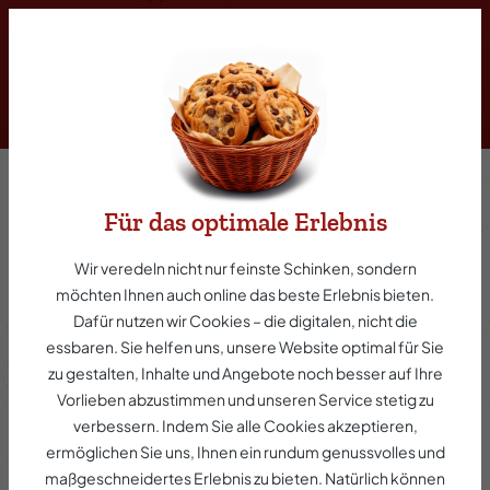
inhalt springen
Allgemeine
Für das optimale Erlebnis
Geschäftsbedingungen
Wir veredeln nicht nur feinste Schinken, sondern
(AGB)
möchten Ihnen auch online das beste Erlebnis bieten.
Dafür nutzen wir Cookies – die digitalen, nicht die
§ 1 Zustandekommen des
essbaren. Sie helfen uns, unsere Website optimal für Sie
Vertrages
zu gestalten, Inhalte und Angebote noch besser auf Ihre
Vorlieben abzustimmen und unseren Service stetig zu
(1)
Die Präsentation der Waren im Internet-Shop
verbessern. Indem Sie alle Cookies akzeptieren,
ermöglichen Sie uns, Ihnen ein rundum genussvolles und
stellt kein bindendes Angebot des Anbieters auf
maßgeschneidertes Erlebnis zu bieten. Natürlich können
Abschluss eines Kaufvertrages dar. Der Kunde