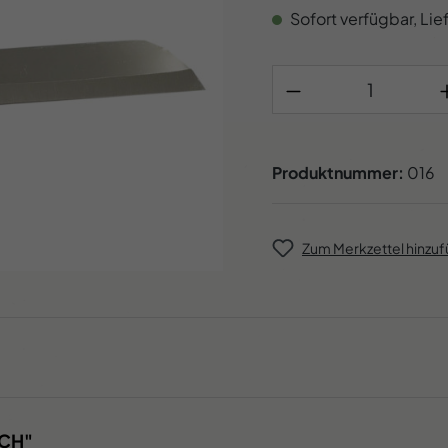
Produkt Anzahl:
Produktnummer:
016
Zum Merkzettel hinzu
SCH"