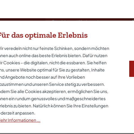
Für das optimale Erlebnis
ir veredeln nicht nur feinste Schinken, sondern möchten
Kochen
Brotaufstrich & Snacks
Wurst-Pake
hnen auch online das beste Erlebnis bieten. Dafür nutzen
ir Cookies – die digitalen, nicht die essbaren. Sie helfen
ns, unsere Website optimal für Sie zu gestalten, Inhalte
nd Angebote noch besser auf Ihre Vorlieben
bzustimmen und unseren Service stetig zu verbessern.
ndem Sie alle Cookies akzeptieren, ermöglichen Sie uns,
Küchenme
hnen ein rundum genussvolles und maßgeschneidertes
rlebnis zu bieten. Natürlich können Sie Ihre Einstellungen
ederzeit anpassen.
2,35 €*
ehr Informationen ...
Preise inkl. MwSt. zzgl. Ve
Sofort verfügbar, Lie