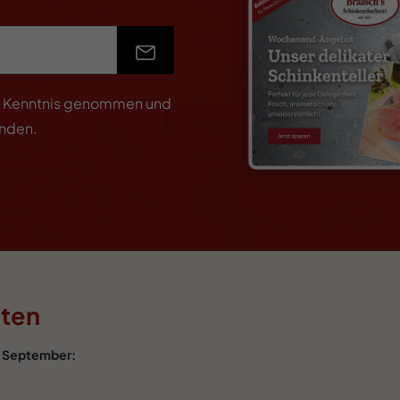
r Kenntnis genommen und
anden.
iten
is September: