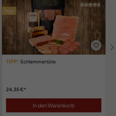
Grillbauch vom Duroc Schwein in
Kräuterbuttermarinade
Inhalt:
0.48 Kilogramm
(21,50 €* / 1 Kilogramm)
10,32 €*
In den Warenkorb