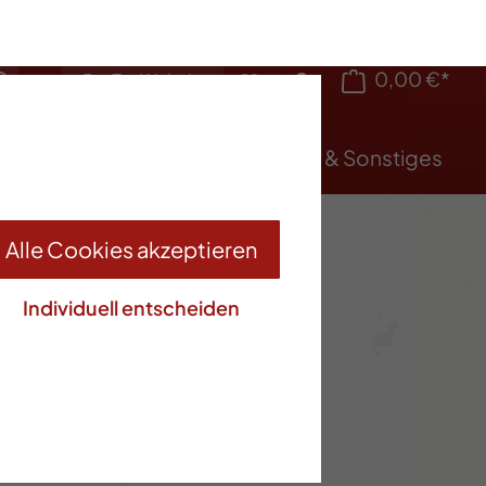
0,00 €*
Zur Website
te
Präsentkörbe
Zubehör & Sonstiges
Alle Cookies akzeptieren
Individuell entscheiden
sser BRAASCH
rsandkosten
ferzeit: 2-5 Werktage