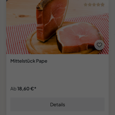
%
Tipp
ANGEBOT:
Fleischkäse im Stück 1kg
19,50 €*
22,00 €*
(11.36% gespart)
In den Warenkorb