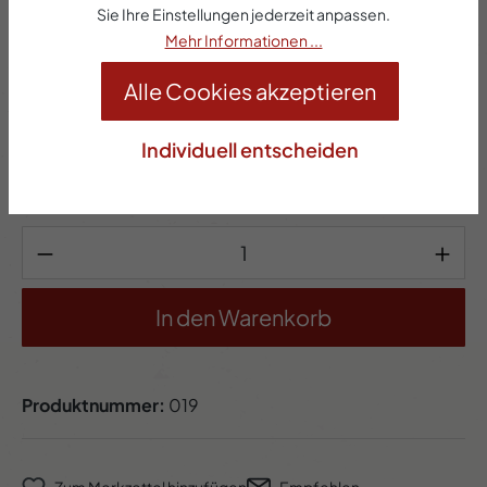
Sie Ihre Einstellungen jederzeit anpassen.
Mehr Informationen ...
4,15 €*
Alle Cookies akzeptieren
Preise inkl. MwSt. zzgl. Versandkosten
Individuell entscheiden
Sofort verfügbar, Lieferzeit: 2-5 Werktage
Produkt Anzahl: Gib den gewünschten Wert 
In den Warenkorb
Produktnummer:
019
Zum Merkzettel hinzufügen
Empfehlen