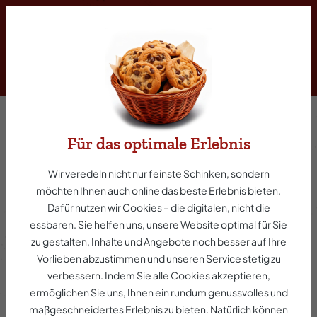
inhalt springen
4-D Tischmesser
Für das optimale Erlebnis
Wir veredeln nicht nur feinste Schinken, sondern
möchten Ihnen auch online das beste Erlebnis bieten.
Dafür nutzen wir Cookies – die digitalen, nicht die
essbaren. Sie helfen uns, unsere Website optimal für Sie
zu gestalten, Inhalte und Angebote noch besser auf Ihre
Vorlieben abzustimmen und unseren Service stetig zu
verbessern. Indem Sie alle Cookies akzeptieren,
ermöglichen Sie uns, Ihnen ein rundum genussvolles und
maßgeschneidertes Erlebnis zu bieten. Natürlich können