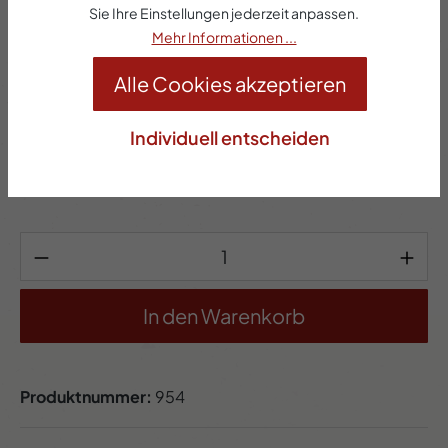
Sie Ihre Einstellungen jederzeit anpassen.
Mehr Informationen ...
8,00 €*
Alle Cookies akzeptieren
Inhalt:
0.5 Kilogramm
(16,00 €* / 1 Kilogramm)
Preise inkl. MwSt. zzgl. Versandkosten
Individuell entscheiden
Sofort verfügbar, Lieferzeit: 2-5 Werktage
Produkt Anzahl: Gib den gewünschten Wert 
In den Warenkorb
Produktnummer:
954